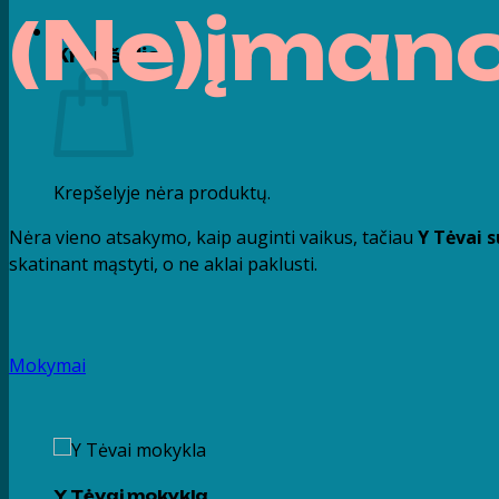
(Ne)
įman
0
Krepšelis
Krepšelyje nėra produktų.
Nėra vieno atsakymo, kaip auginti vaikus, tačiau
Y Tėvai 
skatinant mąstyti, o ne aklai paklusti.
Mokymai
Y Tėvai mokykla