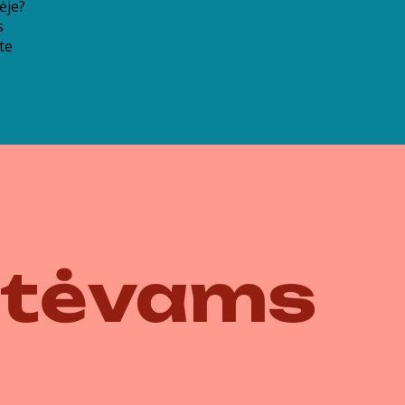
ėje?
s
te
 tėvams