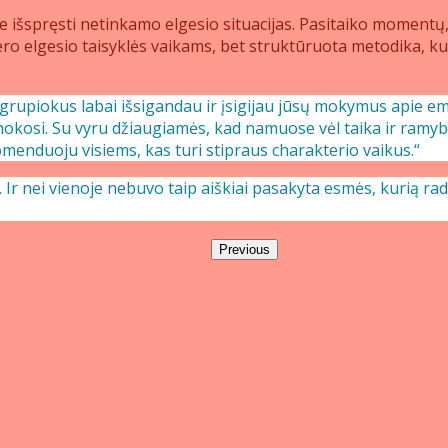
e išspręsti netinkamo elgesio situacijas. Pasitaiko momentų
ro elgesio taisyklės vaikams, bet struktūruota metodika, ku
i grupiokus labai išsigandau ir įsigijau jūsų mokymus apie e
okosi. Su vyru džiaugiamės, kad namuose vėl taika ir ramybė, 
menduoju visiems, kas turi stipraus charakterio vaikus.“
 Ir nei vienoje nebuvo taip aiškiai pasakyta esmės, kurią r
Previous