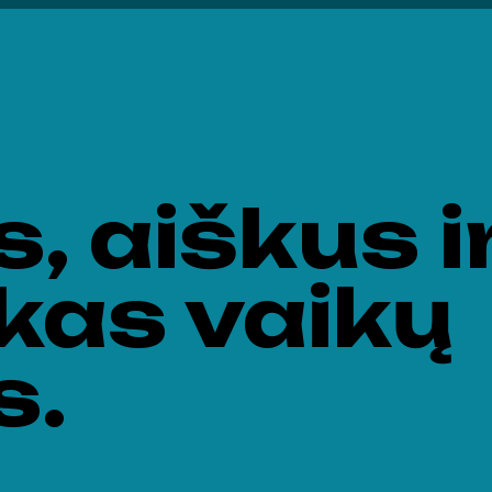
, aiškus i
škas vaikų
s.