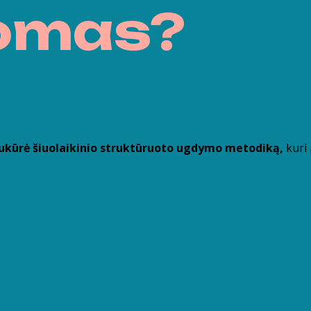
omas?
sukūrė šiuolaikinio struktūruoto ugdymo metodiką,
kuri