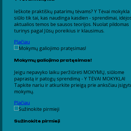
Ieškote praktiškų patarimų tėvams? Y Tėvai mokykla
siūlo tik tai, kas naudinga kasdien - sprendimai, idėjos
aktualios temos be sausos teorijos. Nuolat pildomas
turinys pagal Jūsų poreikius ir klausimus.
Plačiau
Mokymų galiojimo pratęsimas!
Jeigu nepavyko laiku peržiūrėti MOKYMŲ, siūlome
paprastą ir patogų sprendimą - Y TĖVAI MOKYKLA!
Tapkite nariu ir atkurkite
prieigą
prie anksčiau įsigyt
mokymų.
Plačiau
Sužinokite pirmieji