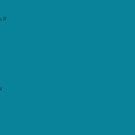
, ir
ų