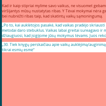
Kad ir kaip stipriai mylime savo vaikus, ne visuomet gebam
viršijantys mūsų nustatytas ribas. Y Tėvai mokymai nėra ge
bei nubrėžti ribas taip, kad skatintų vaikų sąmoningumą.
„Po to, kai auklėtojos pasakė, kad vaikas pradėjo skriaust
metodai daro stebuklus. Vaikas labai greitai sureagavo ir m
džiaugiuosi, kad įsigijome jūsų mokymus tėvams. Juos reko
„30. Tiek knygų perskaičiau apie vaikų auklėjimą/auginimą.
tikrai esmių esmė“