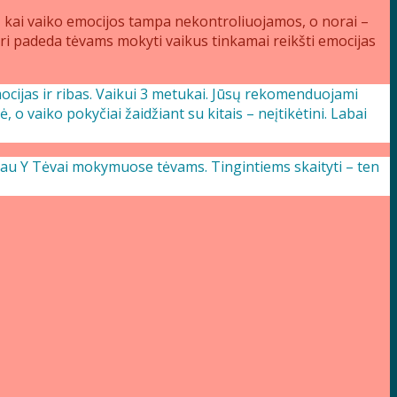
, kai vaiko emocijos tampa nekontroliuojamos, o norai –
ri padeda tėvams mokyti vaikus tinkamai reikšti emocijas
mocijas ir ribas. Vaikui 3 metukai. Jūsų rekomenduojami
o vaiko pokyčiai žaidžiant su kitais – neįtikėtini. Labai
adau Y Tėvai mokymuose tėvams. Tingintiems skaityti – ten