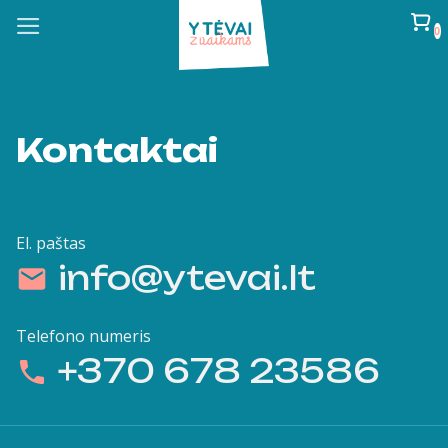
Skip
to
0
content
Kontaktai
El. paštas
info@ytevai.lt
Telefono numeris
+370 678 23586