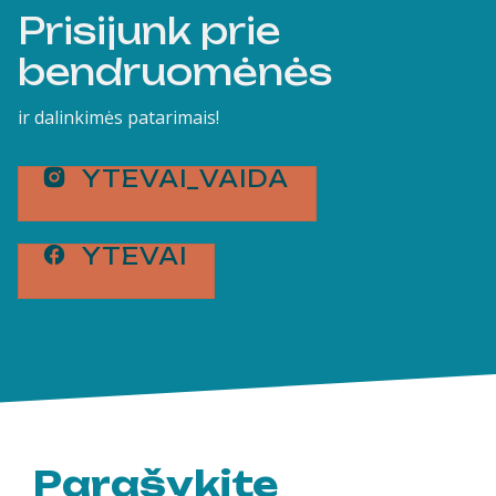
Prisijunk prie
bendruomėnės
ir dalinkimės patarimais!
YTEVAI_VAIDA
YTEVAI
Parašykite