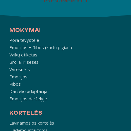
PRENUMERUOTI
MOKYMAI
Pora tėvystėje
Emocijos + Ribos (kartu pigiau!)
Vaikų etiketas
Broliai ir sesės
Vyresnėlis
Emocijos
Ribos
Darželio adaptacija
Emocijos darželyje
KORTELĖS
Lavinamosios kortelės
Ugdymo įstaigoms