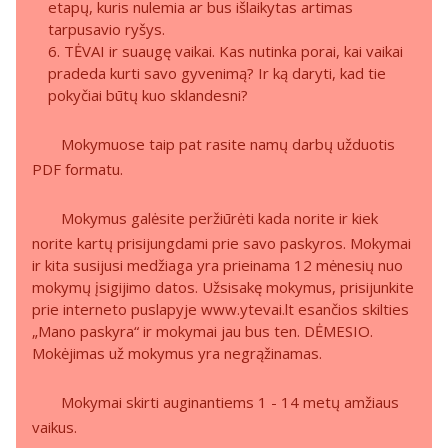
etapų, kuris nulemia ar bus išlaikytas artimas
tarpusavio ryšys.
6. TĖVAI ir suaugę vaikai. Kas nutinka porai, kai vaikai
pradeda kurti savo gyvenimą? Ir ką daryti, kad tie
pokyčiai būtų kuo sklandesni?
Mokymuose taip pat rasite namų darbų užduotis
PDF formatu.
Mokymus galėsite peržiūrėti kada norite ir kiek
norite kartų prisijungdami prie savo paskyros. Mokymai
ir kita susijusi medžiaga yra prieinama 12 mėnesių nuo
mokymų įsigijimo datos. Užsisakę mokymus, prisijunkite
prie interneto puslapyje www.ytevai.lt esančios skilties
„Mano paskyra“ ir mokymai jau bus ten. DĖMESIO.
Mokėjimas už mokymus yra negrąžinamas.
Mokymai skirti auginantiems 1 - 14 metų amžiaus
vaikus.