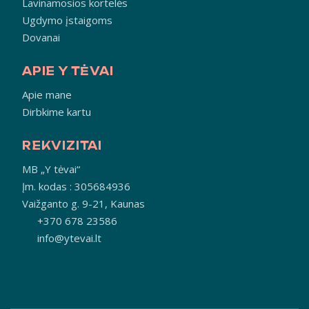
Lavinamosios kortelės
Ugdymo įstaigoms
Dovanai
APIE Y TĖVAI
Apie mane
Dirbkime kartu
REKVIZITAI
MB „Y tėvai“
Įm. kodas : 305684936
Vaižganto g. 9-21, Kaunas
+370 678 23586
info@ytevai.lt