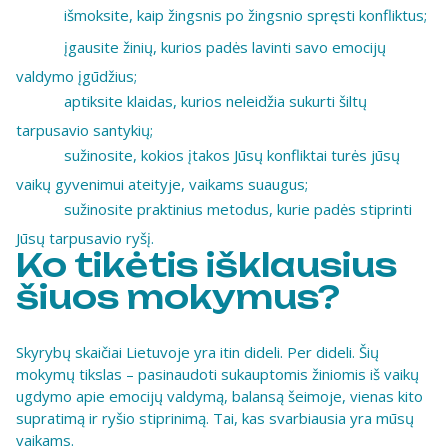
išmoksite, kaip žingsnis po žingsnio spręsti konfliktus;
įgausite žinių, kurios padės lavinti savo emocijų
valdymo įgūdžius;
aptiksite klaidas, kurios neleidžia sukurti šiltų
tarpusavio santykių;
sužinosite, kokios įtakos Jūsų konfliktai turės jūsų
vaikų gyvenimui ateityje, vaikams suaugus;
sužinosite praktinius metodus, kurie padės stiprinti
Jūsų tarpusavio ryšį.
Ko tikėtis išklausius
šiuos mokymus?
Skyrybų skaičiai Lietuvoje yra itin dideli. Per dideli. Šių
mokymų tikslas – pasinaudoti sukauptomis žiniomis iš vaikų
ugdymo apie emocijų valdymą, balansą šeimoje, vienas kito
supratimą ir ryšio stiprinimą. Tai, kas svarbiausia yra mūsų
vaikams.