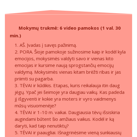
Mokymų trukmė: 6 video pamokos (1 val. 30
min.)
1. AŠ. Įvadas į savęs pažinimą.
2. PORA. Šioje pamokoje sužinosime kaip ir kodėl kyla
emocijos, mokysimės valdyti savo ir vienas kito
emocijas ir kursime naują sprogstančių emocijų
valdymą. Mokysimės vienas kitam brėžti ribas ir jas
priimti su pagarba.
3. TĖVAI ir kūdikis. Etapas, kuris reikalauja itin daug
jėgų. Ypač jei šeimoje yra daugiau vaikų. Kas padeda
jį išgyventi ir kokie yra moters ir vyro vaidmenys
mūsų visuomenėje?
4. TĖVAI ir 1-10 m. vaikai. Daugiausia tėvų išsiskiria
augindami būtent šio amžiaus vaikus. Kodėl ir ką
daryti, kad taip nenutiktų?
5. TĖVAI ir paaugliai. Išnagrinėsime vieną sunkiausių