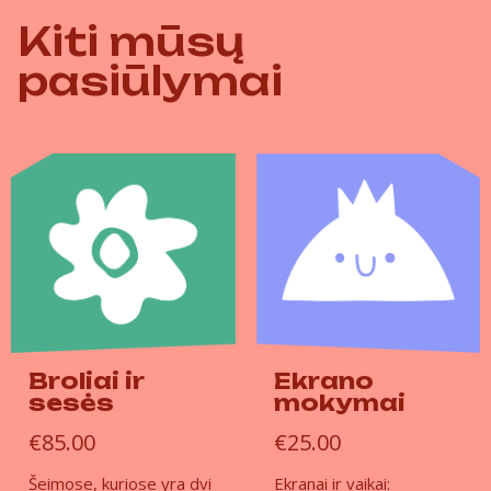
Kiti mūsų
pasiūlymai
Broliai ir
Ekrano
sesės
mokymai
€
85.00
€
25.00
Šeimose, kuriose yra dvi
Ekranai ir vaikai: