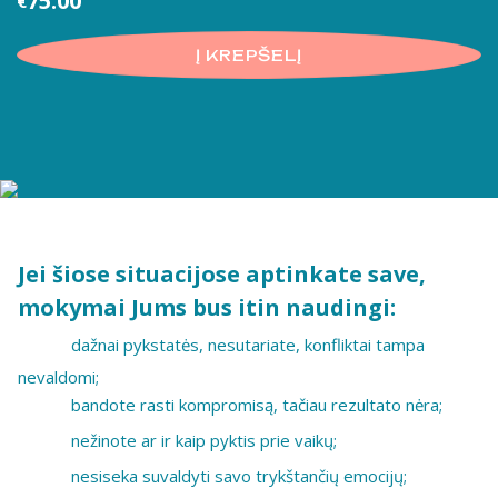
75.00
€
Į KREPŠELĮ
Jei šiose situacijose aptinkate save,
mokymai Jums bus itin naudingi:
dažnai pykstatės, nesutariate, konfliktai tampa
nevaldomi;
bandote rasti kompromisą, tačiau rezultato nėra;
nežinote ar ir kaip pyktis prie vaikų;
nesiseka suvaldyti savo trykštančių emocijų;