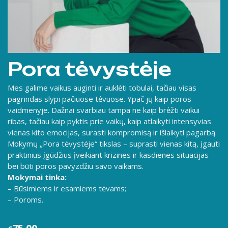
Pora tėvystėje
Mes galime vaikus auginti ir auklėti tobulai, tačiau visas
pagrindas slypi pačiuose tėvuose. Ypač jų kaip poros
vaidmenyje. Dažnai svarbiau tampa ne kaip brėžti vaikui
ribas, tačiau kaip pyktis prie vaikų, kaip atlaikyti intensyvias
vienas kito emocijas, surasti kompromisą ir išlaikyti pagarbą.
Mokymų „Pora tėvystėje“ tikslas – suprasti vienas kitą, įgauti
praktinius įgūdžius įveikiant krizines ir kasdienes situacijas
bei būti poros pavyzdžiu savo vaikams.
Mokymai tinka:
– Būsimiems ir esamiems tėvams;
– Poroms.