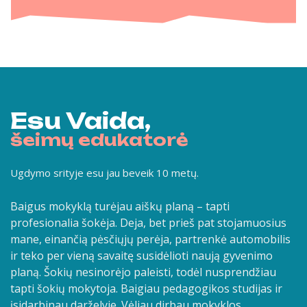
Esu Vaida,
šeimų edukatorė
Ugdymo srityje esu jau beveik 10 metų.
Baigus mokyklą turėjau aiškų planą – tapti
profesionalia šokėja. Deja, bet prieš pat stojamuosius
mane, einančią pėsčiųjų perėja, partrenkė automobilis
ir teko per vieną savaitę susidėlioti naują gyvenimo
planą. Šokių nesinorėjo paleisti, todėl nusprendžiau
tapti šokių mokytoja. Baigiau pedagogikos studijas ir
įsidarbinau darželyje. Vėliau dirbau mokyklos