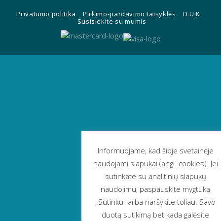
Privatumo politika
Pirkimo-pardavimo taisyklės
D.U.K.
Susisiekite su mumis
Informuojame, kad šioje svetainėje
naudojami slapukai (angl. cookies). Jei
sutinkate su analitinių slapukų
naudojimu, paspauskite mygtuką
„Sutinku" arba naršykite toliau. Savo
duotą sutikimą bet kada galėsite