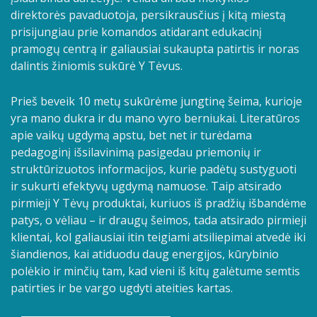
direktorės pavaduotoja, persikrausčius į kitą miestą
prisijungiau prie komandos atidarant edukacinį
pramogų centrą ir galiausiai sukaupta patirtis ir noras
dalintis žiniomis sukūrė Y Tėvus.
Prieš beveik 10 metų sukūrėme jungtinę šeima, kurioje
yra mano dukra ir du mano vyro berniukai. Literatūros
apie vaikų ugdymą apstu, bet net ir turėdama
pedagoginį išsilavinimą pasigedau priemonių ir
struktūrizuotos informacijos, kurie padėtų sustyguoti
ir sukurti efektyvų ugdymą namuose. Taip atsirado
pirmieji Y Tėvų produktai, kuriuos iš pradžių išbandėme
patys, o vėliau – ir draugų šeimos, tada atsirado pirmieji
klientai, kol galiausiai itin teigiami atsiliepimai atvedė iki
šiandienos, kai atiduodu daug energijos, kūrybinio
polėkio ir minčių tam, kad vieni iš kitų galėtume semtis
patirties ir be vargo ugdyti ateities kartas.