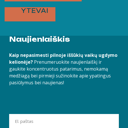
YTEVAI
Naujienlaiškis
Kaip nepasimesti pilnoje iššūkių vaikų ugdymo
kelionėje?
Prenumeruokite naujienlaiškį ir
gaukite koncentruotus patarimus, nemokamą
medžiagą bei pirmieji sužinokite apie ypatingus
pasiūlymus bei naujienas!