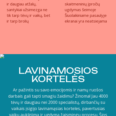
ir daugiau atžalų,
skaitmeninių įpročių
santykiai užsimezga ne
ugdymas šeimoje
tik tarp tėvų ir vaikų, bet
Šiuolaikiniame pasaulyje
ir tarp brolių
ekranai yra neatsiejama
LAVINAMOSIOS
KORTELĖS
Ar pažintis su savo emocijomis ir namų ruošos
darbais gali tapti smagiu žaidimu? Žinoma! Jau 4000
tėvų ir daugiau nei 2000 specialistų, dirbančių su
vaikais įsigijo lavinamąsias korteles, pavertusias
vaikų auklėjimą ir ugdymą žaismingu procesu. Šios