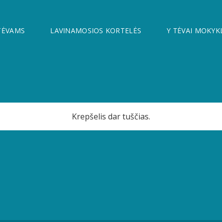
TĖVAMS
LAVINAMOSIOS KORTELĖS
Y TĖVAI MOKYK
Krepšelis dar tuščias.