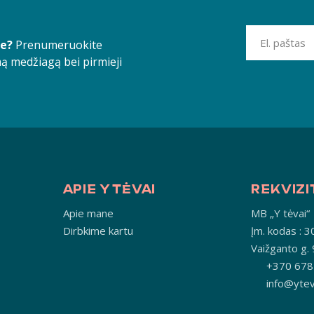
je?
Prenumeruokite
ą medžiagą bei pirmieji
APIE Y TĖVAI
REKVIZI
Apie mane
MB „Y tėvai“
Dirbkime kartu
Įm. kodas :
Vaižganto g.
+370 678
info@yteva