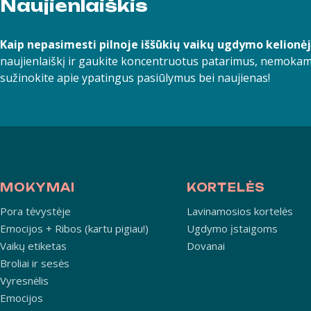
Naujienlaiškis
Kaip nepasimesti pilnoje iššūkių vaikų ugdymo kelionė
naujienlaiškį ir gaukite koncentruotus patarimus, nemokam
sužinokite apie ypatingus pasiūlymus bei naujienas!
MOKYMAI
KORTELĖS
Pora tėvystėje
Lavinamosios kortelės
Emocijos + Ribos (kartu pigiau!)
Ugdymo įstaigoms
Vaikų etiketas
Dovanai
Broliai ir sesės
Vyresnėlis
Emocijos