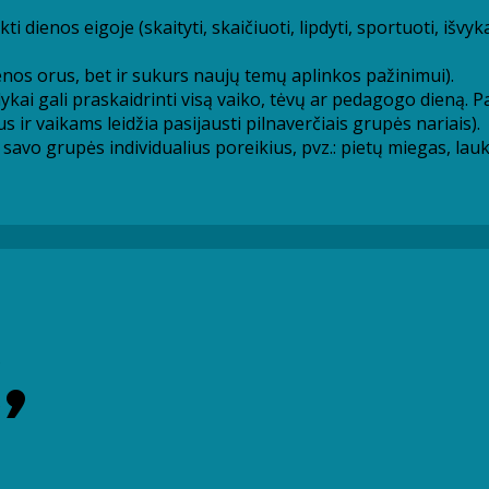
i dienos eigoje (skaityti, skaičiuoti, lipdyti, sportuoti, išvy
enos orus, bet ir sukurs naujų temų aplinkos pažinimui).
ykai gali praskaidrinti visą vaiko, tėvų ar pedagogo dieną. Pas
s ir vaikams leidžia pasijausti pilnaverčiais grupės nariais).
savo grupės individualius poreikius, pvz.: pietų miegas, lauko
,