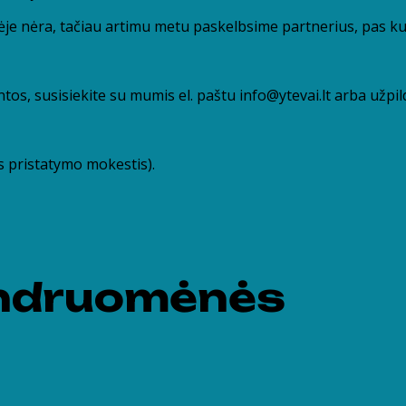
je nėra, tačiau artimu metu paskelbsime partnerius, pas kuriu
ntos, susisiekite su mumis el. paštu info@ytevai.lt arba už
as pristatymo mokestis).
bendruomėnės