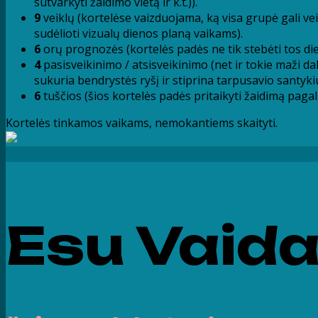
sutvarkyti žaidimo vietą ir k.t.)).
9
veiklų (kortelėse vaizduojama, ką visa grupė gali veikt
sudėlioti vizualų dienos planą vaikams).
6
orų prognozės (kortelės padės ne tik stebėti tos di
4
pasisveikinimo / atsisveikinimo (net ir tokie maži dal
sukuria bendrystės ryšį ir stiprina tarpusavio santykiu
6
tuščios (šios kortelės padės pritaikyti žaidimą pagal 
Kortelės tinkamos vaikams, nemokantiems skaityti.
Esu Vaida