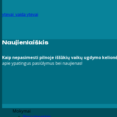
ytevai_vaida
ytevai
Naujienlaiškis
Kaip nepasimesti pilnoje iššūkių vaikų ugdymo kelion
apie ypatingus pasiūlymus bei naujienas!
Mokymai
Pora tėvystėje