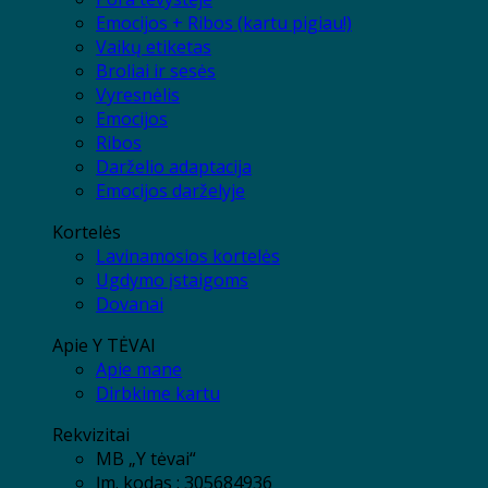
Emocijos + Ribos (kartu pigiau!)
Vaikų etiketas
Broliai ir sesės
Vyresnėlis
Emocijos
Ribos
Darželio adaptacija
Emocijos darželyje
Kortelės
Lavinamosios kortelės
Ugdymo įstaigoms
Dovanai
Apie Y TĖVAI
Apie mane
Dirbkime kartu
Rekvizitai
MB „Y tėvai“
Įm. kodas : 305684936