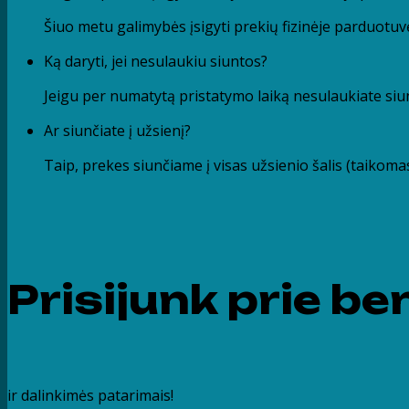
Šiuo metu galimybės įsigyti prekių fizinėje parduotuvė
Ką daryti, jei nesulaukiu siuntos?
Jeigu per numatytą pristatymo laiką nesulaukiate siu
Ar siunčiate į užsienį?
Taip, prekes siunčiame į visas užsienio šalis (taikom
Prisijunk prie 
ir dalinkimės patarimais!