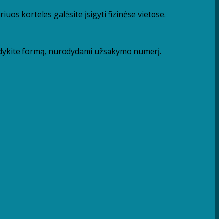
os korteles galėsite įsigyti fizinėse vietose.
pildykite formą, nurodydami užsakymo numerį.