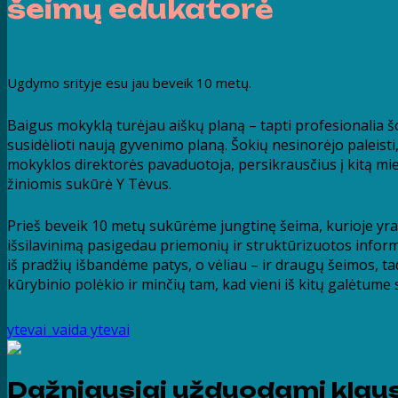
šeimų edukatorė
Ugdymo srityje esu jau beveik 10 metų.
Baigus mokyklą turėjau aiškų planą – tapti profesionalia š
susidėlioti naują gyvenimo planą. Šokių nesinorėjo paleisti
mokyklos direktorės pavaduotoja, persikrausčius į kitą mie
žiniomis sukūrė Y Tėvus.
Prieš beveik 10 metų sukūrėme jungtinę šeima, kurioje yr
išsilavinimą pasigedau priemonių ir struktūrizuotos inform
iš pradžių išbandėme patys, o vėliau – ir draugų šeimos, tada
kūrybinio polėkio ir minčių tam, kad vieni iš kitų galėtume s
ytevai_vaida
ytevai
Dažniausiai užduodami klau