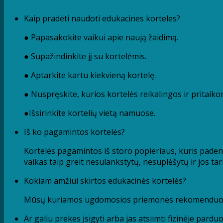
Kaip pradėti naudoti edukacines korteles?
● Papasakokite vaikui apie naują žaidimą.
● Supažindinkite jį su kortelėmis.
● Aptarkite kartu kiekvieną kortelę.
● Nuspręskite, kurios kortelės reikalingos ir pritaik
●Išsirinkite kortelių vietą namuose.
Iš ko pagamintos kortelės?
Kortelės pagamintos iš storo popieriaus, kuris paden
vaikas taip greit nesulankstytų, nesuplėšytų ir jos t
Kokiam amžiui skirtos edukacinės kortelės?
Mūsų kuriamos ugdomosios priemonės rekomenduojamo
Ar galiu prekes įsigyti arba jas atsiimti fizinėje pardu