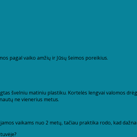
omos pagal vaiko amžių ir Jūsų šeimos poreikius.
gtas švelniu matiniu plastiku. Kortelės lengvai valomos drė
arnautų ne vienerius metus.
s vaikams nuo 2 metų, tačiau praktika rodo, kad dažnai v
otuvėje?