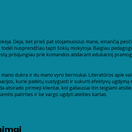
okėja. Deja, bet prieš pat stojamuosius mane, einančią pėsči
, todėl nusprendžiau tapti šokių mokytoja. Baigiau pedagogiko
stą prisijungiau prie komandos atidarant edukacinį pramogų c
a mano dukra ir du mano vyro berniukai. Literatūros apie v
acijos, kurie padėtų sustyguoti ir sukurti efektyvų ugdymą 
 atsirado pirmieji klientai, kol galiausiai itin teigiami atsil
emtis patirties ir be vargo ugdyti ateities kartas.
simai