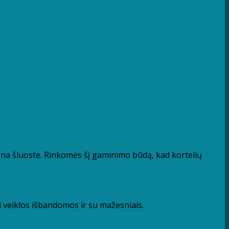
gna šluoste. Rinkomės šį gaminimo būdą, kad kortelių
eiklos išbandomos ir su mažesniais.