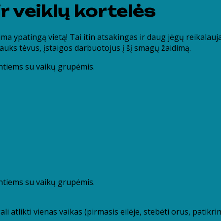
r veiklų kortelės
ypatingą vietą! Tai itin atsakingas ir daug jėgų reikalauj
rauks tėvus, įstaigos darbuotojus į šį smagų žaidimą.
tiems su vaikų grupėmis.
tiems su vaikų grupėmis.
 atlikti vienas vaikas (pirmasis eilėje, stebėti orus, patikrin