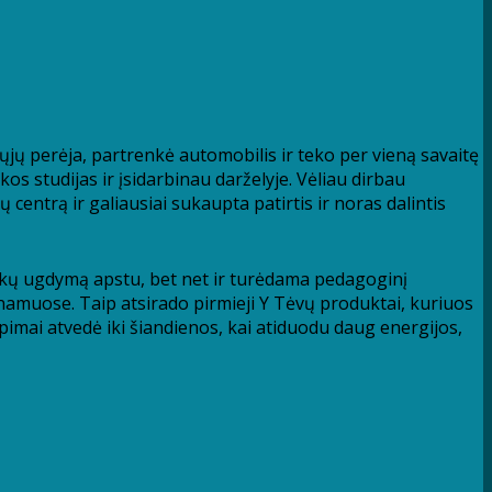
ųjų perėja, partrenkė automobilis ir teko per vieną savaitę
s studijas ir įsidarbinau darželyje. Vėliau dirbau
entrą ir galiausiai sukaupta patirtis ir noras dalintis
aikų ugdymą apstu, bet net ir turėdama pedagoginį
namuose. Taip atsirado pirmieji Y Tėvų produktai, kuriuos
iepimai atvedė iki šiandienos, kai atiduodu daug energijos,