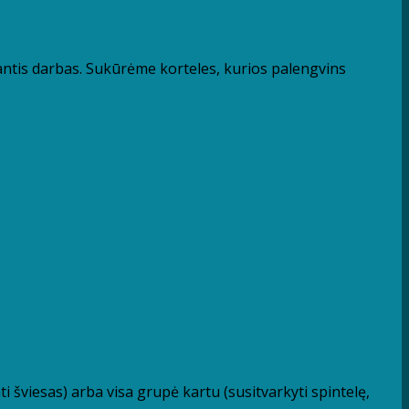
antis darbas. Sukūrėme korteles, kurios palengvins
ti šviesas) arba visa grupė kartu (susitvarkyti spintelę,