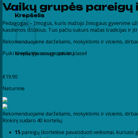
Vaikų grupės pareigų i
0
Krepšelis
Pedagogas – žmogus, kuris mažojo žmogaus gyvenime užima 
kasdienos iššūkius. Tuo pačiu sukurs mažas tradicijas ir įt
Rekomenduojame darželiams, mokykloms ir visiems, dirban
Puiki tėvelių dovana grupei ar klasei!
Krepšelyje nėra produktų.
€
19.90
Neturime
Rekomenduojame darželiams, mokykloms ir visiems, dirban
Rinkinį sudaro 40 kortelių:
15
pareigų (kortelėse pavaizduoti veiksmai, kuriuos gali